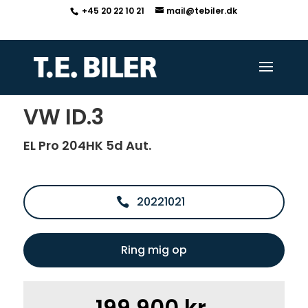
+45 20 22 10 21
mail@tebiler.dk
<
Tilbage til søgeresultat
VW ID.3
EL Pro 204HK 5d Aut.
20221021
Ring mig op
199.900 kr.