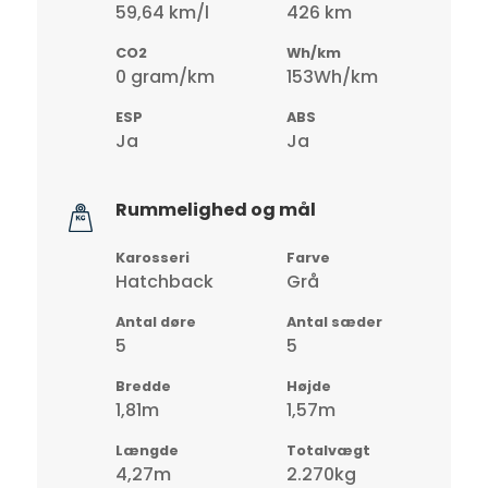
59,64 km/l
426 km
CO2
Wh/km
0 gram/km
153Wh/km
ESP
ABS
Ja
Ja
Rummelighed og mål
Karosseri
Farve
Hatchback
Grå
Antal døre
Antal sæder
5
5
Bredde
Højde
1,81m
1,57m
Længde
Totalvægt
4,27m
2.270kg