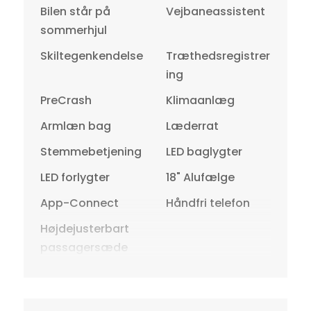
Bilen står på
Vejbaneassistent
sommerhjul
Skiltegenkendelse
Træthedsregistrer
ing
PreCrash
Klimaanlæg
Armlæn bag
Læderrat
Stemmebetjening
LED baglygter
LED forlygter
18" Alufælge
App-Connect
Håndfri telefon
Højdejusterbart
passagersæde