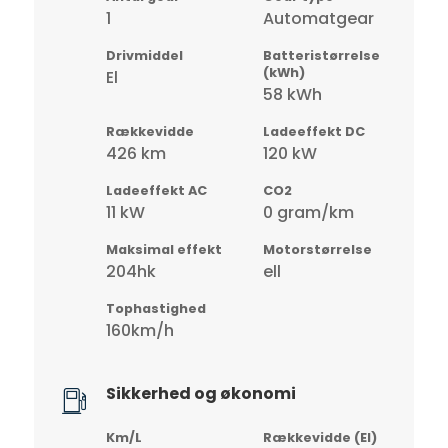
1
Automatgear
Drivmiddel
Batteristørrelse
(kWh)
El
58 kWh
Rækkevidde
Ladeeffekt DC
426 km
120 kW
Ladeeffekt AC
CO2
11 kW
0 gram/km
Maksimal effekt
Motorstørrelse
204hk
ell
Tophastighed
160km/h
Sikkerhed og økonomi
Km/L
Rækkevidde (El)