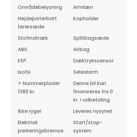
Områdebelysning
Armlæn
Højdejusterbart
Kopholder
førersæde
Stofindtræk
Splitbagsæde
ABS
Airbag
ESP
Dæktrykssensor
Isofix
Selealarm
+ Nummerplader
Denne bil kan
1380 kr.
finansieres fra 0
kr. i udbetaling
Ikke ryger
Leveres nysynet
Elektrisk
Start/stop-
parkeringsbremse
system