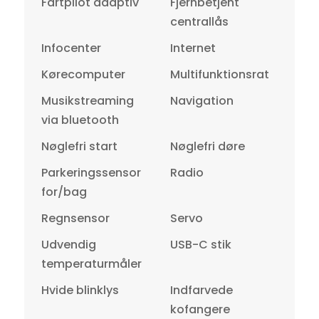
Fartpilot adaptiv
Fjernbetjent
centrallås
Infocenter
Internet
Kørecomputer
Multifunktionsrat
Musikstreaming
Navigation
via bluetooth
Nøglefri start
Nøglefri døre
Parkeringssensor
Radio
for/bag
Regnsensor
Servo
Udvendig
USB-C stik
temperaturmåler
Hvide blinklys
Indfarvede
kofangere