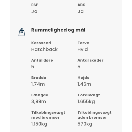
ESP
ABS
Ja
Ja
Rummelighed og mål
Karosseri
Farve
Hatchback
Hvid
Antal døre
Antal sæder
5
5
Bredde
Højde
1,74m
1,46m
Længde
Totalvægt
3,99m
1.655kg
Tilkoblingsvægt
Tilkoblingsvægt
med bremser
uden bremser
1.150kg
570kg