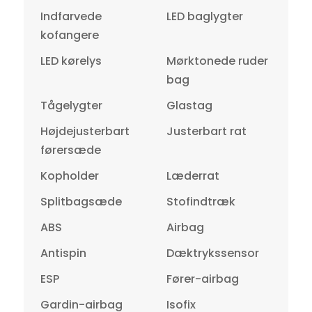
Indfarvede
LED baglygter
kofangere
LED kørelys
Mørktonede ruder
bag
Tågelygter
Glastag
Højdejusterbart
Justerbart rat
førersæde
Kopholder
Læderrat
Splitbagsæde
Stofindtræk
ABS
Airbag
Antispin
Dæktrykssensor
ESP
Fører-airbag
Gardin-airbag
Isofix