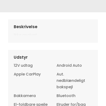
Beskrivelse
Ikke angivet
Udstyr
12V udtag
Android Auto
Apple CarPlay
Aut.
nedblændeligt
bakspejl
Bakkamera
Bluetooth
El-foldbare spejle
Elruder for/bag