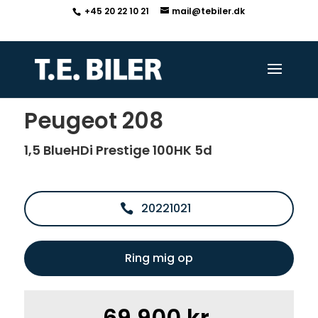
+45 20 22 10 21
mail@tebiler.dk
<
Tilbage til søgeresultat
Peugeot 208
1,5 BlueHDi Prestige 100HK 5d
20221021
Ring mig op
69.900 kr.