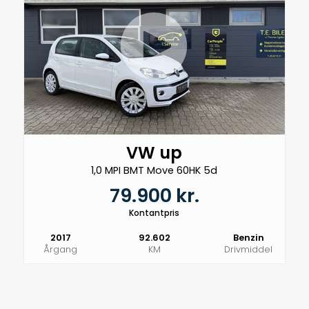
VW up
1,0 MPI BMT Move 60HK 5d
79.900 kr.
Kontantpris
2017
92.602
Benzin
Årgang
KM
Drivmiddel